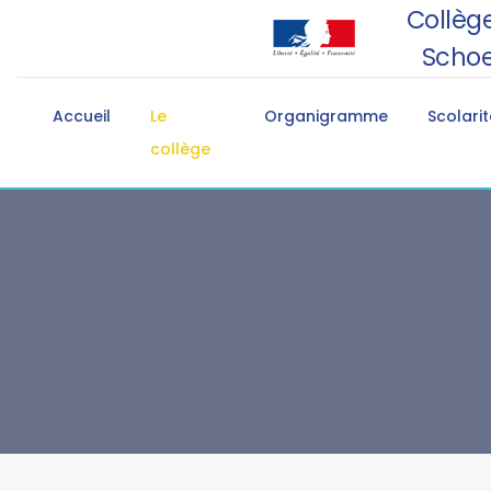
Collège
Schoe
Accueil
Le
Organigramme
Scolarit
collège