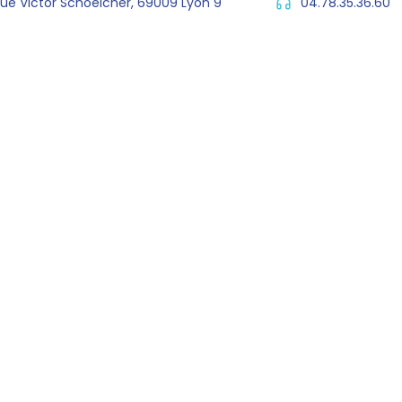
rue Victor Schoelcher, 69009 Lyon 9
04.78.35.36.60