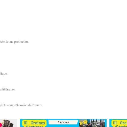
ptées à une production.
tique.
 littérature.
e de la compréhension de l'œuvre.