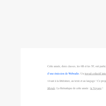
Cette année, deux classes, les 6B et les 5F, ont parti
d’une émission de Webradio
. Un
travail collectif int
vivant à la littérature, au texte et au langage ! Ce proje
Monde
. La thématique de cette année :
le Voyage
!