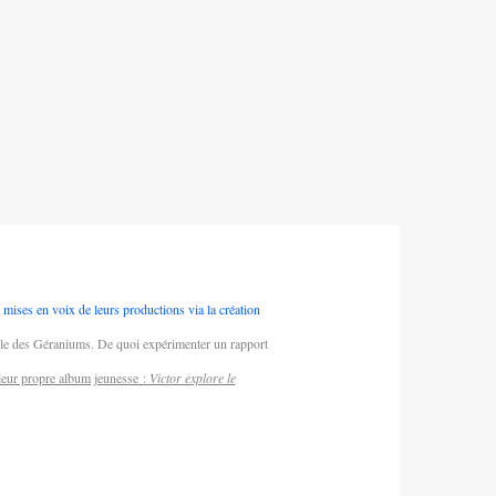
et mises en voix de leurs productions via la création
cole des Géraniums. De quoi expérimenter un rapport
 leur propre album jeunesse :
Victor explore le