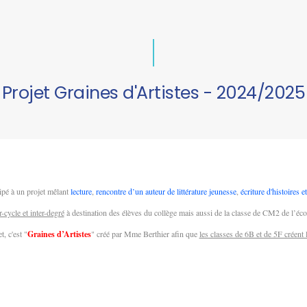
Projet Graines d'Artistes - 2024/2025
cipé à un projet mêlant
lecture
,
rencontre d’un auteur de littérature jeunesse
,
écriture d'histoires 
er-cycle et inter-degré
à destination des élèves du collège mais aussi de la classe de CM2 de l’é
t, c'est "
Graines d’Artistes
" créé par Mme Berthier afin que
les classes de 6B et de 5F créent