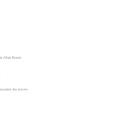
in (Maïa Brami).
.
 rencontrer des œuvres.