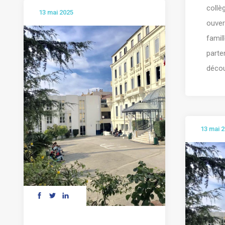
collè
13 mai 2025
ouver
famil
parte
découv
13 mai 