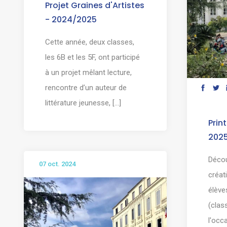
Projet Graines d'Artistes
- 2024/2025
Cette année, deux classes,
les 6B et les 5F, ont participé
à un projet mêlant lecture,
rencontre d’un auteur de
littérature jeunesse, [...]
Prin
202
Décou
07 oct. 2024
créat
élève
(clas
l'occ