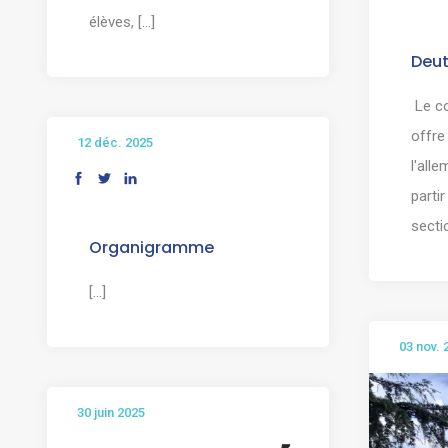
élèves, [...]
Deut
Le co
offre 
12 déc. 2025
l'all
parti
sectio
Organigramme
[...]
03 nov. 
30 juin 2025