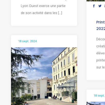
Lyon Ouest exerce une partie
de son activité dans les [...]
Prin
202
Décou
18 sept. 2024
créat
élève
print
sur le
18 sept