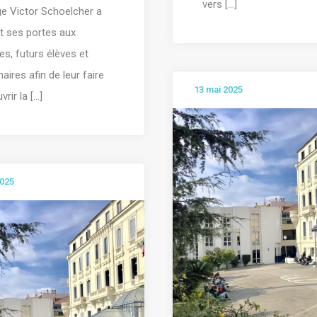
vers [...]
ge Victor Schoelcher a
t ses portes aux
les, futurs élèves et
naires afin de leur faire
13 mai 2025
rir la [...]
2025